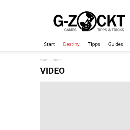
G-
Zockt.DE
Start
Destiny
Tipps
Guides
Start
Video
VIDEO