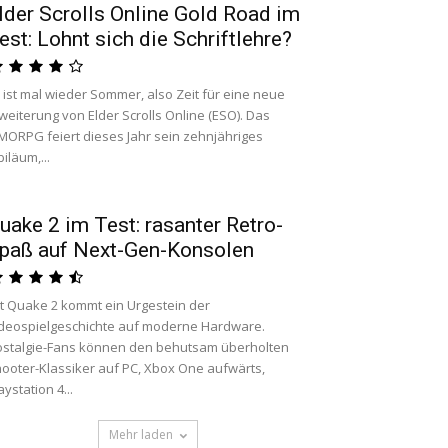
lder Scrolls Online Gold Road im
est: Lohnt sich die Schriftlehre?
 ist mal wieder Sommer, also Zeit für eine neue
weiterung von Elder Scrolls Online (ESO). Das
ORPG feiert dieses Jahr sein zehnjähriges
biläum,...
uake 2 im Test: rasanter Retro-
paß auf Next-Gen-Konsolen
t Quake 2 kommt ein Urgestein der
deospielgeschichte auf moderne Hardware.
stalgie-Fans können den behutsam überholten
ooter-Klassiker auf PC, Xbox One aufwärts,
aystation 4...
Mehr laden