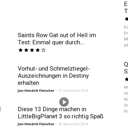
E
T
Es
Er
Saints Row Gat out of Hell im
MM
Test: Einmal quer durch...
Ju
Q
Vorhut- und Schmelztiegel-
S
Auszeichnungen in Destiny
erhalten
Mi
Jan-Hendrik Fleischer
-
11. Dezember 2014
Vi
No
Sh
d
Diese 13 Dinge machen in
Pl
LittleBigPlanet 3 so richtig Spaß
Jan-Hendrik Fleischer
-
18. November 2014