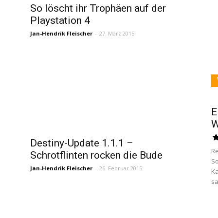
So löscht ihr Trophäen auf der
Playstation 4
Jan-Hendrik Fleischer
-
27. März 2015
E
W
Destiny-Update 1.1.1 –
Re
Schrotflinten rocken die Bude
So
Jan-Hendrik Fleischer
-
26. Februar 2015
Ka
sa