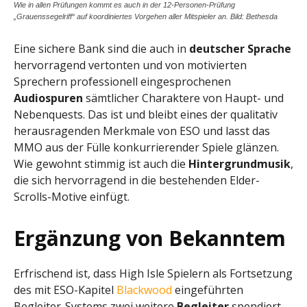
Wie in allen Prüfungen kommt es auch in der 12-Personen-Prüfung
„Grauenssegelriff“ auf koordiniertes Vorgehen aller Mitspieler an. Bild: Bethesda
Eine sichere Bank sind die auch in
deutscher Sprache
hervorragend vertonten und von motivierten
Sprechern professionell eingesprochenen
Audiospuren
sämtlicher Charaktere von Haupt- und
Nebenquests. Das ist und bleibt eines der qualitativ
herausragenden Merkmale von ESO und lasst das
MMO aus der Fülle konkurrierender Spiele glänzen.
Wie gewohnt stimmig ist auch die
Hintergrundmusik
,
die sich hervorragend in die bestehenden Elder-
Scrolls-Motive einfügt.
Ergänzung von Bekanntem
Erfrischend ist, dass High Isle Spielern als Fortsetzung
des mit ESO-Kapitel
Blackwood
eingeführten
Begleiter-Systems zwei weitere
Begleiter
spendiert.