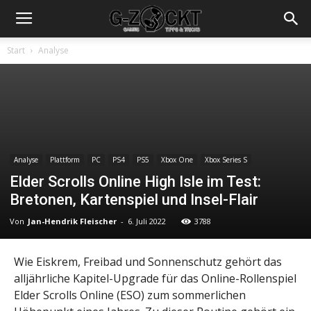
Start
Analyse
Analyse
Plattform
PC
PS4
PS5
Xbox One
Xbox Series S
Elder Scrolls Online High Isle im Test:
Bretonen, Kartenspiel und Insel-Flair
Von
Jan-Hendrik Fleischer
-
6. Juli 2022
3788
Wie Eiskrem, Freibad und Sonnenschutz gehört das
alljährliche Kapitel-Upgrade für das Online-Rollenspiel
Elder Scrolls Online (ESO) zum sommerlichen