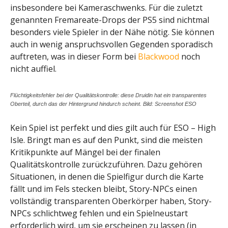
insbesondere bei Kameraschwenks. Für die zuletzt
genannten Fremareate-Drops der PS5 sind nichtmal
besonders viele Spieler in der Nähe nötig. Sie können
auch in wenig anspruchsvollen Gegenden sporadisch
auftreten, was in dieser Form bei
Blackwood
noch
nicht auffiel.
Flüchtigkeitsfehler bei der Qualitätskontrolle: diese Druidin hat ein transparentes
Oberteil, durch das der Hintergrund hindurch scheint. Bild: Screenshot ESO
Kein Spiel ist perfekt und dies gilt auch für ESO – High
Isle. Bringt man es auf den Punkt, sind die meisten
Kritikpunkte auf Mängel bei der finalen
Qualitätskontrolle zurückzuführen. Dazu gehören
Situationen, in denen die Spielfigur durch die Karte
fällt und im Fels stecken bleibt, Story-NPCs einen
vollständig transparenten Oberkörper haben, Story-
NPCs schlichtweg fehlen und ein Spielneustart
erforderlich wird, um sie erscheinen zu lassen (in