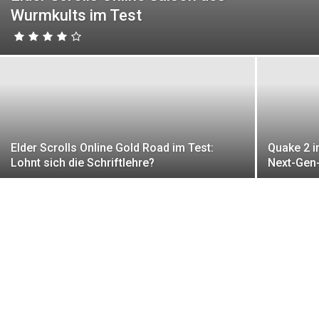
Wurmkults im Test
Elder Scrolls Online Gold Road im Test:
Quake 2 i
Lohnt sich die Schriftlehre?
Next-Gen