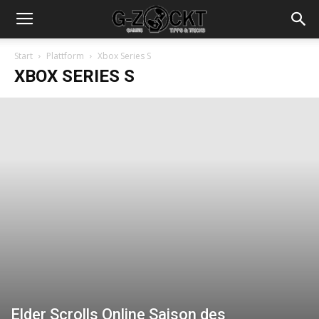
Start
Plattform
Xbox Series S
XBOX SERIES S
Elder Scrolls Online Saison des