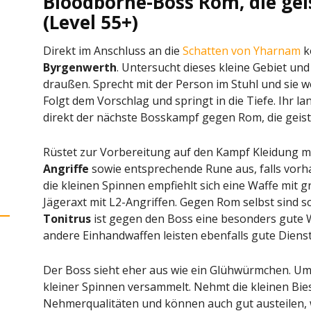
Bloodborne-Boss Rom, die gei
(Level 55+)
Direkt im Anschluss an die
Schatten von Yharnam
k
Byrgenwerth
. Untersucht dieses kleine Gebiet un
draußen. Sprecht mit der Person im Stuhl und sie w
Folgt dem Vorschlag und springt in die Tiefe. Ihr la
direkt der nächste Bosskampf gegen Rom, die geistl
Rüstet zur Vorbereitung auf den Kampf Kleidung m
Angriffe
sowie entsprechende Rune aus, falls vorh
die kleinen Spinnen empfiehlt sich eine Waffe mit 
Jägeraxt mit L2-Angriffen. Gegen Rom selbst sind sc
Tonitrus
ist gegen den Boss eine besonders gute W
andere Einhandwaffen leisten ebenfalls gute Dienst
Der Boss sieht eher aus wie ein Glühwürmchen. Um
kleiner Spinnen versammelt. Nehmt die kleinen Bies
Nehmerqualitäten und können auch gut austeilen, 