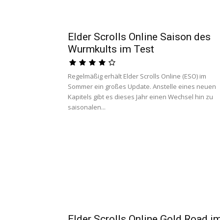
Elder Scrolls Online Saison des
Wurmkults im Test
Regelmäßig erhält Elder Scrolls Online (ESO) im
Sommer ein großes Update. Anstelle eines neuen
Kapitels gibt es dieses Jahr einen Wechsel hin zu
saisonalen...
Elder Scrolls Online Gold Road i