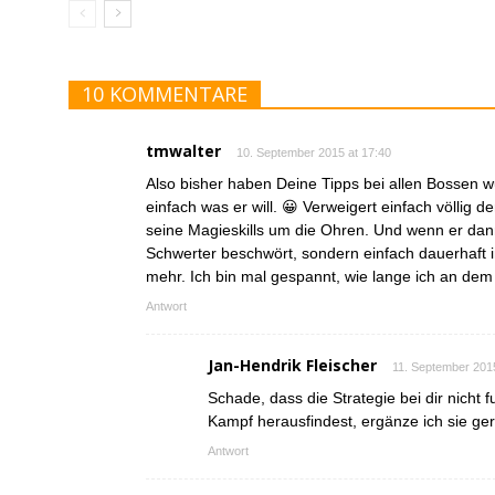
10 KOMMENTARE
tmwalter
10. September 2015 at 17:40
Also bisher haben Deine Tipps bei allen Bossen w
einfach was er will. 😀 Verweigert einfach völlig 
seine Magieskills um die Ohren. Und wenn er dan
Schwerter beschwört, sondern einfach dauerhaft im 
mehr. Ich bin mal gespannt, wie lange ich an d
Antwort
Jan-Hendrik Fleischer
11. September 2015
Schade, dass die Strategie bei dir nicht f
Kampf herausfindest, ergänze ich sie gern
Antwort