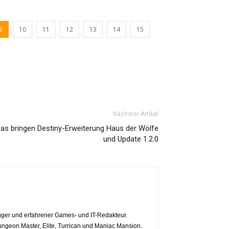
9
10
11
12
13
14
15
Nächster Artikel
as bringen Destiny-Erweiterung Haus der Wölfe
und Update 1.2.0
ger und erfahrener Games- und IT-Redakteur.
geon Master, Elite, Turrican und Maniac Mansion.