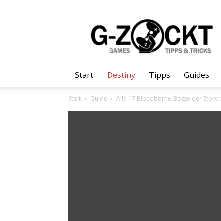
G-
Zockt.DE
Start
Destiny
Tipps
Guides
Start
Guide
Alle 17 Bloodborne-Bosse der Story 