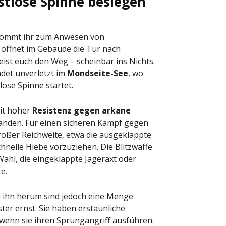
stlose Spinne besiegen
ommt ihr zum Anwesen von
d öffnet im Gebäude die Tür nach
eist euch den Weg – scheinbar ins Nichts.
ndet unverletzt im
Mondseite-See
, wo
ose Spinne startet.
it hoher
Resistenz gegen arkane
anden. Für einen sicheren Kampf gegen
großer Reichweite, etwa die ausgeklappte
hnelle Hiebe vorzuziehen. Die Blitzwaffe
ahl, die eingeklappte Jägeraxt oder
e.
 ihn herum sind jedoch eine Menge
ter ernst. Sie haben erstaunliche
wenn sie ihren Sprungangriff ausführen.