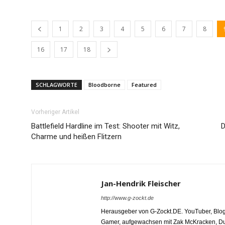
1
2
3
4
5
6
7
8
16
17
18
SCHLAGWORTE
Bloodborne
Featured
Vorheriger Artikel
Battlefield Hardline im Test: Shooter mit Witz,
D
Charme und heißen Flitzern
Jan-Hendrik Fleischer
http://www.g-zockt.de
Herausgeber von G-Zockt.DE. YouTuber, Blog
Gamer, aufgewachsen mit Zak McKracken, Dun