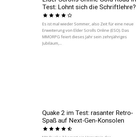
Test: Lohnt sich die Schriftlehre?
Es ist mal wieder Sommer, also Zeit für eine neue
Erweiterung von Elder Scrolls Online (ESO). Das
MMORPG feiert dieses Jahr sein zehnjähriges
Jubiläum,...
Quake 2 im Test: rasanter Retro-
Spaß auf Next-Gen-Konsolen