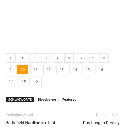
1
2
3
4
5
6
7
8
9
10
11
12
13
14
15
16
17
18
SCHLAGWORTE
Bloodborne
Featured
Vorheriger Artikel
Nächster Artikel
Battlefield Hardline im Test:
Das bringen Destiny-