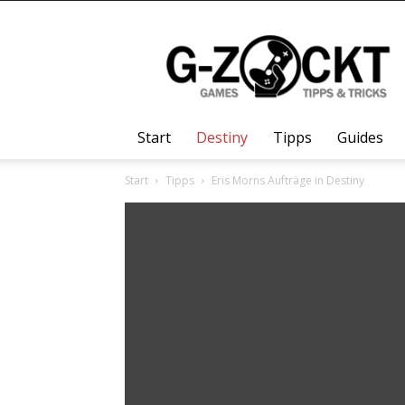
G-
Zockt.DE
Start
Destiny
Tipps
Guides
Start
Tipps
Eris Morns Aufträge in Destiny