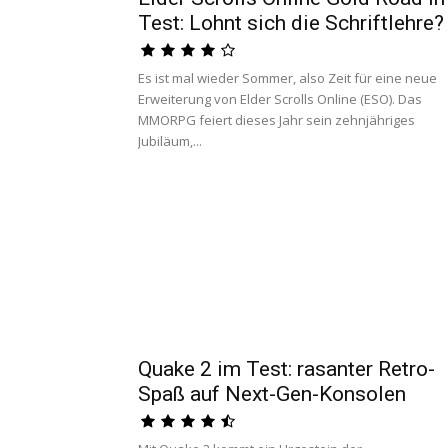
Test: Lohnt sich die Schriftlehre?
Es ist mal wieder Sommer, also Zeit für eine neue
Erweiterung von Elder Scrolls Online (ESO). Das
MMORPG feiert dieses Jahr sein zehnjähriges
Jubiläum,...
Quake 2 im Test: rasanter Retro-
Spaß auf Next-Gen-Konsolen