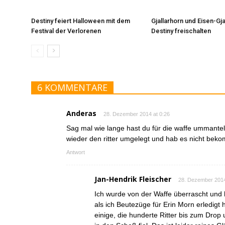
Destiny feiert Halloween mit dem
Gjallarhorn und Eisen-Gja
Festival der Verlorenen
Destiny freischalten
6 KOMMENTARE
Anderas
28. Dezember 2014 at 0:26
Sag mal wie lange hast du für die waffe ummante
wieder den ritter umgelegt und hab es nicht be
Antwort
Jan-Hendrik Fleischer
28. Dezember 2014
Ich wurde von der Waffe überrascht und h
als ich Beutezüge für Erin Morn erledigt 
einige, die hunderte Ritter bis zum Dro