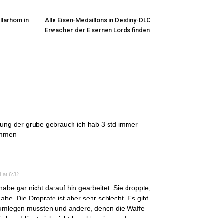
llarhorn in
Alle Eisen-Medaillons in Destiny-DLC
Erwachen der Eisernen Lords finden
lung der grube gebrauch ich hab 3 std immer
kommen
 at 6:32
abe gar nicht darauf hin gearbeitet. Sie droppte,
habe. Die Droprate ist aber sehr schlecht. Es gibt
p umlegen mussten und andere, denen die Waffe