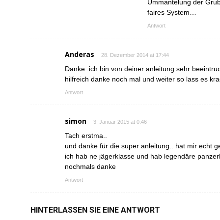
Ummantelung der Grub
faires System…
Antwort
Anderas
28. Dezember 2014 at 17:44
Danke .ich bin von deiner anleitung sehr beeintruc
hilfreich danke noch mal und weiter so lass es kr
Antwort
simon
3. Januar 2015 at 0:46
Tach erstma..
und danke für die super anleitung.. hat mir echt g
ich hab ne jägerklasse und hab legendäre pan
nochmals danke
Antwort
HINTERLASSEN SIE EINE ANTWORT