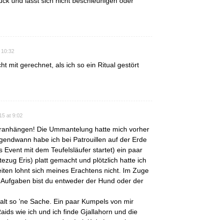
lück und lässt sich nicht beschleunigen oder
 10:32
cht mit gerechnet, als ich so ein Ritual gestört
15 at 9:02
dranhängen! Die Ummantelung hatte mich vorher
 Irgendwann habe ich bei Patrouillen auf der Erde
 Event mit dem Teufelsläufer startet) ein paar
ezug Eris) platt gemacht und plötzlich hatte ich
eiten lohnt sich meines Erachtens nicht. Im Zuge
 Aufgaben bist du entweder der Hund oder der
halt so ’ne Sache. Ein paar Kumpels von mir
Raids wie ich und ich finde Gjallahorn und die