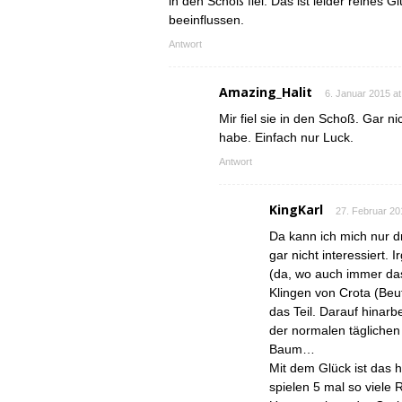
in den Schoß fiel. Das ist leider reines G
beeinflussen.
Antwort
Amazing_Halit
6. Januar 2015 at
Mir fiel sie in den Schoß. Gar ni
habe. Einfach nur Luck.
Antwort
KingKarl
27. Februar 20
Da kann ich mich nur 
gar nicht interessiert.
(da, wo auch immer das
Klingen von Crota (Beut
das Teil. Darauf hinarb
der normalen täglichen
Baum…
Mit dem Glück ist das 
spielen 5 mal so viele 