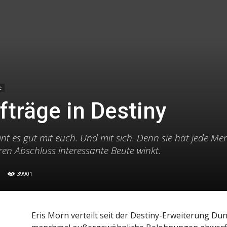
e
fträge in Destiny
int es gut mit euch. Und mit sich. Denn sie hat jede Me
ren Abschluss interessante Beute winkt.
39901
Eris Morn verteilt seit der Destiny-Erweiterung Dun