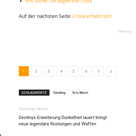
Eris-Suche: Die Augen von Crota
Auf der nächsten Seite:
Crota erhebt sich
Werbung
1
2
3
4
5
6
7
SCHLAGWORTE
Destiny
Eris Morn
Vorheriger Artikel
Destinys Erweiterung Dunkelheit lauert bringt
neue legendäre Rüstungen und Waffen
m