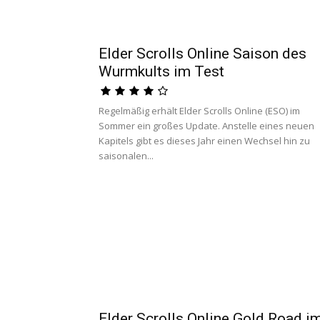
Elder Scrolls Online Saison des
Wurmkults im Test
Regelmäßig erhält Elder Scrolls Online (ESO) im
Sommer ein großes Update. Anstelle eines neuen
Kapitels gibt es dieses Jahr einen Wechsel hin zu
saisonalen...
Elder Scrolls Online Gold Road i