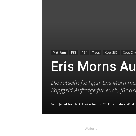
Plattform
PS3
PS4
Tipps
Xbox 360
Xbox On
Eris Morns Au
Die rätselhafte Figur Eris Morn me
Kopfgeld-Aufträge für euch, für de
Von
Jan-Hendrik Fleischer
-
13. Dezember 2014
Werbung