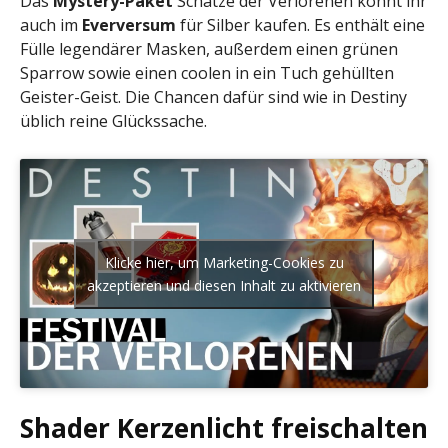
Das
Mystery-Paket
Schätze der Verlorenen könnt ihr
auch im
Everversum
für Silber kaufen. Es enthält eine
Fülle legendärer Masken, außerdem einen grünen
Sparrow sowie einen coolen in ein Tuch gehüllten
Geister-Geist. Die Chancen dafür sind wie in Destiny
üblich reine Glückssache.
Klicke hier, um Marketing-Cookies zu
akzeptieren und diesen Inhalt zu aktivieren
Shader Kerzenlicht freischalten