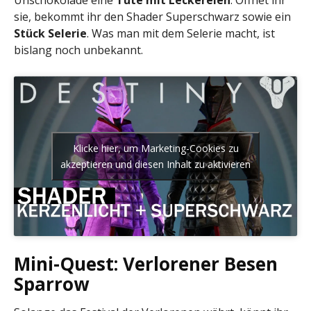
Unschokolade eine
Tüte mit Leckereien
. Öffnet ihr
sie, bekommt ihr den Shader Superschwarz sowie ein
Stück Selerie
. Was man mit dem Selerie macht, ist
bislang noch unbekannt.
Klicke hier, um Marketing-Cookies zu
akzeptieren und diesen Inhalt zu aktivieren
Mini-Quest: Verlorener Besen
Sparrow