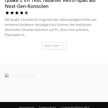
Quake 2 im Test: rasanter Retro-Spaß auf
Next-Gen-Konsolen
Mit Quake 2 kommt ein Urgestein der Videospielgeschichte auf
moderne Hardware. Nostalgie-Fans können den behutsam
überholten Shooter-Klassiker auf PC, Xbox One aufwärts,
Playstation 4...
Mehr laden
Impressum
Datenschutz
Cookie-Richtlinie (EU)