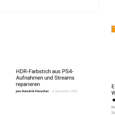
HDR-Farbstich aus PS4-
Aufnahmen und Streams
reparieren
E
Jan-Hendrik Fleischer
-
4. November 2020
W
Re
So