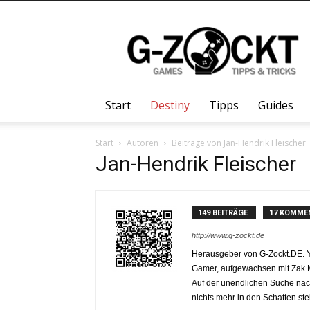
G-
Zockt.DE
Start
Destiny
Tipps
Guides
Start
Autoren
Beiträge von Jan-Hendrik Fleischer
Jan-Hendrik Fleischer
149 BEITRÄGE
17 KOMME
http://www.g-zockt.de
Herausgeber von G-Zockt.DE. Y
Gamer, aufgewachsen mit Zak M
Auf der unendlichen Suche nach
nichts mehr in den Schatten ste