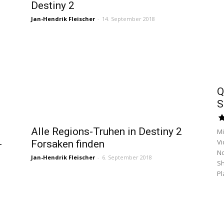
Destiny 2
Jan-Hendrik Fleischer
-
14. September 2018
Q
S
Alle Regions-Truhen in Destiny 2
Mi
Vi
-
Forsaken finden
No
Jan-Hendrik Fleischer
-
6. September 2018
Sh
Pl