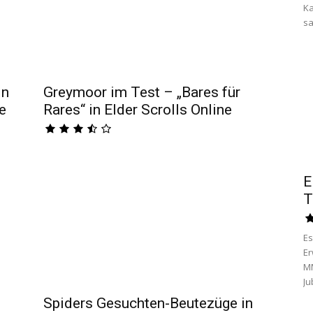
Ka
sa
in
Greymoor im Test – „Bares für
e
Rares“ in Elder Scrolls Online
E
T
Es
Er
MM
Ju
Spiders Gesuchten-Beutezüge in