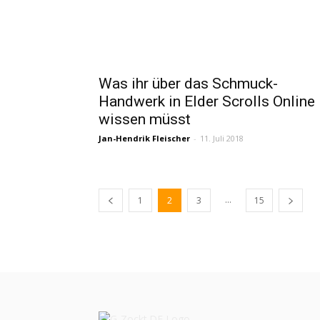
Was ihr über das Schmuck-
Handwerk in Elder Scrolls Online
wissen müsst
Jan-Hendrik Fleischer
-
11. Juli 2018
...
1
2
3
15