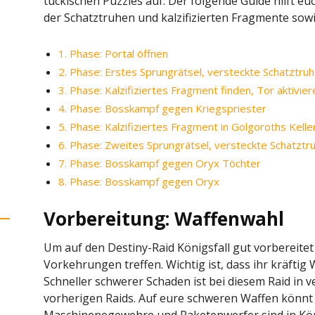
tückischen Puzzles auf. Der folgende Guide hilft 
der Schatztruhen und kalzifizierten Fragmente sowi
1. Phase: Portal öffnen
2. Phase: Erstes Sprungrätsel, versteckte Schatztruh
3. Phase: Kalzifiziertes Fragment finden, Tor aktivie
4. Phase: Bosskampf gegen Kriegspriester
5. Phase: Kalzifiziertes Fragment in Golgoroths Kel
6. Phase: Zweites Sprungrätsel, versteckte Schatztru
7. Phase: Bosskampf gegen Oryx Töchter
8. Phase: Bosskampf gegen Oryx
Vorbereitung: Waffenwahl
Um auf den Destiny-Raid Königsfall gut vorbereitet z
Vorkehrungen treffen. Wichtig ist, dass ihr kräfti
Schneller schwerer Schaden ist bei diesem Raid in v
vorherigen Raids. Auf eure schweren Waffen könnt i
Maschinenegewehre und Raketenwerfer sind in Kön