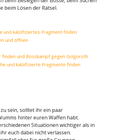
euch beim Besiegen der Bosse, beim Suchen
e beim Lösen der Rätsel.
e und kalzifiziertes Fragment finden
ren und öffnen
ler finden und Bosskampf gegen Golgoroth
he und kalzifizierte Fragmente finden
u sein, solltet ihr ein paar
g Wumms hinter euren Waffen habt.
erschiedenen Situationen wichtiger als in
hr euch dabei nicht verlassen.
igsfall eher für große Gruppen