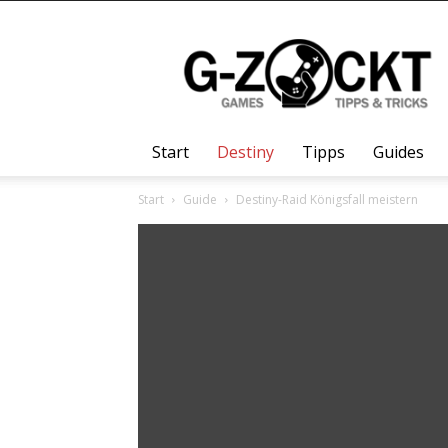
G-
Zockt.DE
Start
Destiny
Tipps
Guides
Start
Guide
Destiny-Raid Königsfall meistern