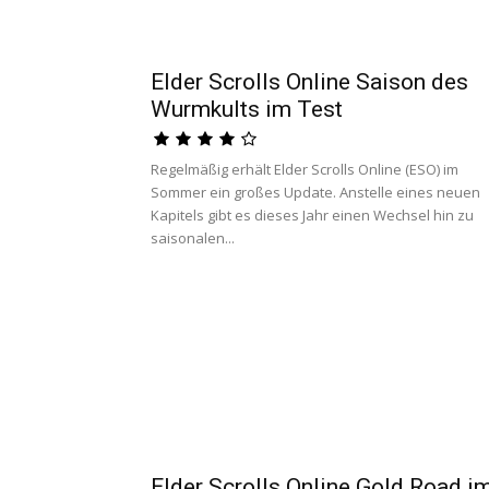
Elder Scrolls Online Saison des
Wurmkults im Test
Regelmäßig erhält Elder Scrolls Online (ESO) im
Sommer ein großes Update. Anstelle eines neuen
Kapitels gibt es dieses Jahr einen Wechsel hin zu
saisonalen...
Elder Scrolls Online Gold Road i