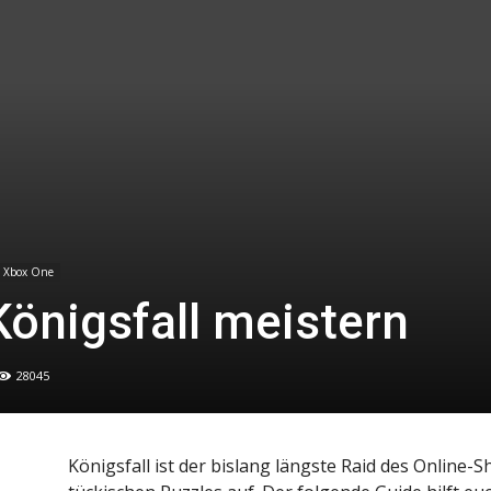
Xbox One
Königsfall meistern
28045
Königsfall ist der bislang längste Raid des Online-