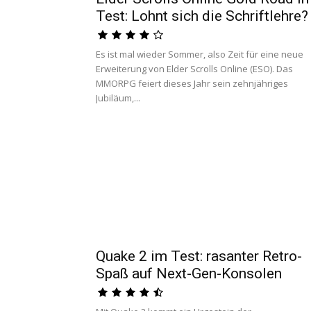
Test: Lohnt sich die Schriftlehre?
Es ist mal wieder Sommer, also Zeit für eine neue
Erweiterung von Elder Scrolls Online (ESO). Das
MMORPG feiert dieses Jahr sein zehnjähriges
Jubiläum,...
Quake 2 im Test: rasanter Retro-
Spaß auf Next-Gen-Konsolen