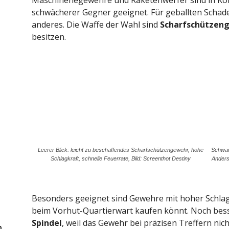
schwächerer Gegner geeignet. Für geballten Schad
anderes. Die Waffe der Wahl sind
Scharfschützen
besitzen.
Leerer Blick: leicht zu beschaffendes Scharfschützengewehr, hohe
Schwar
Schlagkraft, schnelle Feuerrate, Bild: Screenthot Destiny
Anders
Besonders geeignet sind Gewehre mit hoher Schla
beim Vorhut-Quartierwart kaufen könnt. Noch besse
Spindel
, weil das Gewehr bei präzisen Treffern nic
m