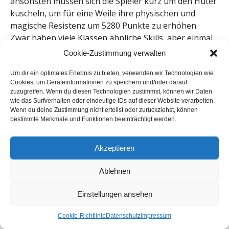
ansonsten müssen sich die Spieler kurz um den Hüter
kuscheln, um für eine Weile ihre physischen und
magische Resistenz um 5280 Punkte zu erhöhen.
Zwar haben viele Klassen ähnliche Skills, aber einmal
mehr können Hüter dafür sorgen, dass ein Skill-Slot
Cookie-Zustimmung verwalten
für andere Aufgaben frei wird.
Um dir ein optimales Erlebnis zu bieten, verwenden wir Technologien wie
Cookies, um Geräteinformationen zu speichern und/oder darauf
Templer können sich zwar mit dem
Runenfokus
zuzugreifen. Wenn du diesen Technologien zustimmst, können wir Daten
genauso schützen, diesen Schutz aber nicht mit der
wie das Surfverhalten oder eindeutige IDs auf dieser Website verarbeiten.
Wenn du deine Zustimmung nicht erteilst oder zurückziehst, können
Gruppe teilen. Dafür lässt der Morph
konzentrierter
bestimmte Merkmale und Funktionen beeinträchtigt werden.
Fokus
alle 0,5 Sekunden 120 Magicka zurückfließen.
Das entspricht einer vorübergehend um 480
Akzeptieren
erhöhten Magicka-Regeneration und hilft enorm, die
eigenen Ressourcen beim Heilen unter Kontrolle zu
Ablehnen
behalten.
Einstellungen ansehen
Hüter greifen stattdessen zur
Netchkuh
, die ganz
ohne Kosten Magicka wiederherstellt und obendrein
Cookie-Richtlinie
Datenschutz
Impressum
größere Zauberei gewährt, die den Magieschaden um