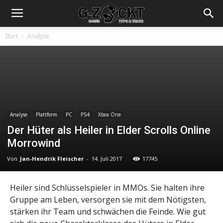
Start
Analyse
Analyse
Plattform
PC
PS4
Xbox One
Der Hüter als Heiler in Elder Scrolls Online
Morrowind
Von
Jan-Hendrik Fleischer
-
14. Juli 2017
17745
Heiler sind Schlüsselspieler in MMOs. Sie halten ihre
Gruppe am Leben, versorgen sie mit dem Nötigsten,
stärken ihr Team und schwächen die Feinde. Wie gut