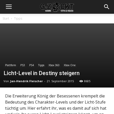
Start
Tipps
Plattform
PS3
PS4
Tipps
Xbox 360
Xbox One
Licht-Level in Destiny steigern
Von
Jan-Hendrik Fleischer
-
21. September 2015
8605
Die Erweiterung König der Besessenen krempelt die
Bedeutung des Charakter-Levels und der Licht-Stufe
tüchtig um. Hier erfahrt ihr, was es damit auf sich hat