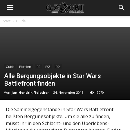
Start
Guide
Guide
Plattform
PC
PS3
PS4
Alle Bergungsobjekte in Star Wars
Battlefront finden
Von
Jan-Hendrik Fleischer
-
24. November 2015
19070
Die Sammelgegenstände in Star Wars Battlefront
heißten Bergungsobjekte. Um sie alle zu finden,
müsst ihr in den Schlacht- und den Überlebens-