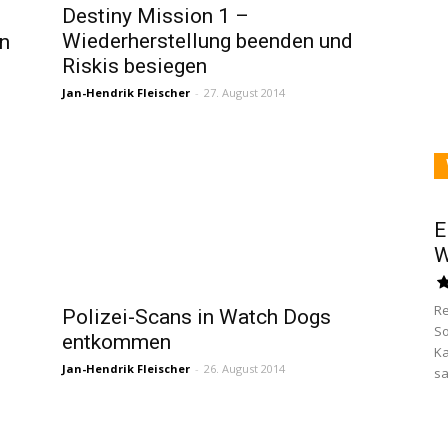
Destiny Mission 1 –
Wiederherstellung beenden und
n
Riskis besiegen
Jan-Hendrik Fleischer
-
27. August 2014
E
W
Re
Polizei-Scans in Watch Dogs
So
entkommen
Ka
Jan-Hendrik Fleischer
-
26. August 2014
sa