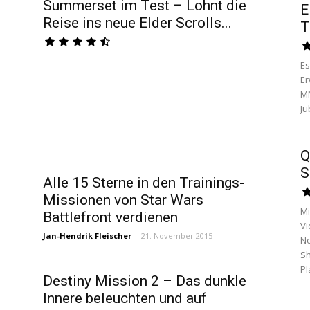
Summerset im Test – Lohnt die
E
Reise ins neue Elder Scrolls...
T
Es
Er
MM
Ju
Q
S
Alle 15 Sterne in den Trainings-
Missionen von Star Wars
Mi
Battlefront verdienen
Vi
Jan-Hendrik Fleischer
-
21. November 2015
No
Sh
Pl
Destiny Mission 2 – Das dunkle
Innere beleuchten und auf