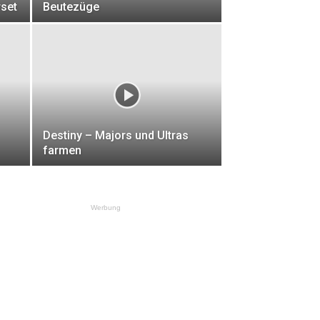
rset
Beutezüge
Destiny – Majors und Ultras
farmen
Werbung