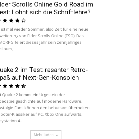
lder Scrolls Online Gold Road im
est: Lohnt sich die Schriftlehre?
 ist mal wieder Sommer, also Zeit für eine neue
weiterung von Elder Scrolls Online (ESO). Das
ORPG feiert dieses Jahr sein zehnjähriges
biläum,...
uake 2 im Test: rasanter Retro-
paß auf Next-Gen-Konsolen
t Quake 2 kommt ein Urgestein der
deospielgeschichte auf moderne Hardware.
stalgie-Fans können den behutsam überholten
ooter-Klassiker auf PC, Xbox One aufwärts,
aystation 4...
Mehr laden