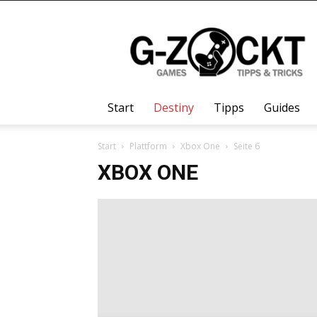
G-
Zockt.DE
Start
Destiny
Tipps
Guides
Start
Plattform
Xbox One
Seite 6
XBOX ONE